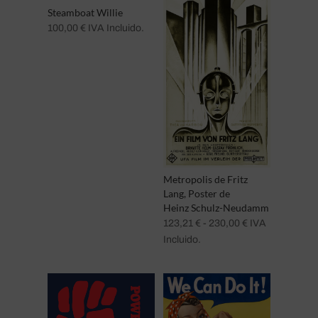
Steamboat Willie
100,00
€
IVA Incluido.
Metropolis de Fritz
Lang, Poster de
Heinz Schulz-Neudamm
Rango
123,21
€
-
230,00
€
IVA
de
Incluido.
precios:
desde
123,21 €
hasta