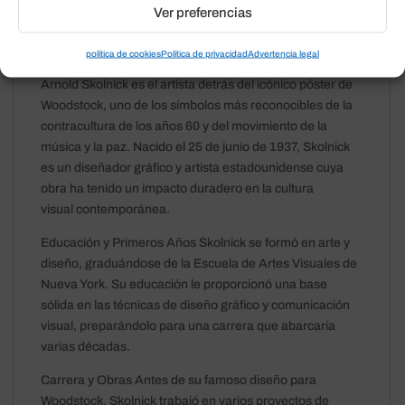
Información del artista
Ver preferencias
información de la impresión
política de cookies
Política de privacidad
Advertencia legal
Arnold Skolnick es el artista detrás del icónico póster de
Woodstock, uno de los símbolos más reconocibles de la
contracultura de los años 60 y del movimiento de la
música y la paz. Nacido el 25 de junio de 1937, Skolnick
es un diseñador gráfico y artista estadounidense cuya
obra ha tenido un impacto duradero en la cultura
visual contemporánea.
Educación y Primeros Años Skolnick se formó en arte y
diseño, graduándose de la Escuela de Artes Visuales de
Nueva York. Su educación le proporcionó una base
sólida en las técnicas de diseño gráfico y comunicación
visual, preparándolo para una carrera que abarcaría
varias décadas.
Carrera y Obras Antes de su famoso diseño para
Woodstock, Skolnick trabajó en varios proyectos de