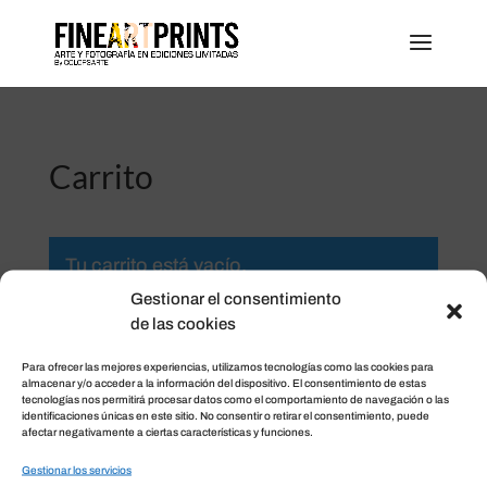
Carrito
Tu carrito está vacío.
Gestionar el consentimiento
de las cookies
Volver a la tienda
Para ofrecer las mejores experiencias, utilizamos tecnologías como las cookies para
almacenar y/o acceder a la información del dispositivo. El consentimiento de estas
Buscar
tecnologías nos permitirá procesar datos como el comportamiento de navegación o las
identificaciones únicas en este sitio. No consentir o retirar el consentimiento, puede
afectar negativamente a ciertas características y funciones.
Gestionar los servicios