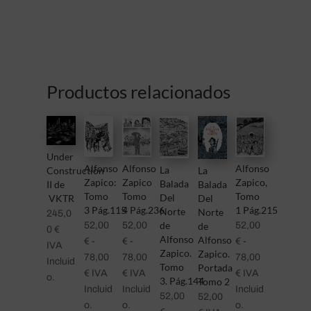
Productos relacionados
Under
Alfonso
Alfonso
Alfonso
La
La
Construction
Zapico:
Zapico
Zapico,
Balada
Balada
II de
Tomo
Tomo
Tomo
Del
Del
VKTR
3 Pág.115
4 Pág.236
1 Pág.215
Norte
Norte
245,0
de
de
52,00
52,00
52,00
0
€
Alfonso
Alfonso
€
-
€
-
€
-
IVA
Zapico.
Zapico.
78,00
78,00
78,00
Incluid
Tomo
Portada
Rango
Rango
Rango
€
IVA
€
IVA
€
IVA
o.
3. Pág.144
Tomo 2
de
de
de
Incluid
Incluid
Incluid
52,00
52,00
precios:
precios:
precios:
o.
o.
o.