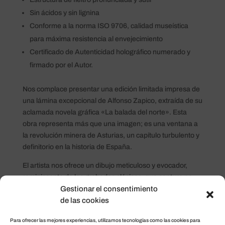
Sin ácidos y sin lignina
Conforme a la norma ISO 9706, calidad museística
para máxima resistencia al envejecimiento
Certificado de Autenticidad holográfico numerado y
firmado por el Autor.
Nos complace presentar una edición limitada impresa de
una lámina excepcional de Alfonso Zapico, extraída de su
aclamada novela gráfica «La balada del norte». Esta
obra representa más que una imagen; es una ventana a
la revolución minera de Asturias, un capítulo turbulento y
definitorio en la historia de España.
El artista nos ofrece un dibujo meticuloso y evocador,
reminiscente de los grabados clásicos, que captura no
Gestionar el consentimiento
sólo la arquitectura de una época sino también el espíritu
de las cookies
de su gente. La mina de carbón se erige como un
monolito, simbolizando la ardua lucha y la resistencia de
Para ofrecer las mejores experiencias, utilizamos tecnologías como las cookies para
los trabajadores. La panera asturiana, humilde y solitaria,