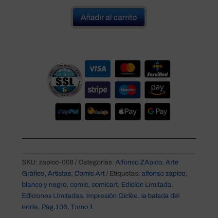
78,00 €
Añadir al carrito
SKU:
zapico-008
Categorías:
Alfonso ZApico
,
Arte
Gráfico
,
Artistas
,
Comic Art
Etiquetas:
alfonso zapico
,
blanco y negro
,
comic
,
comicart
,
Edición Limitada
,
Ediciones Limitadas
,
Impresión Giclèe
,
la balada del
norte
,
Pág.106
,
Tomo 1