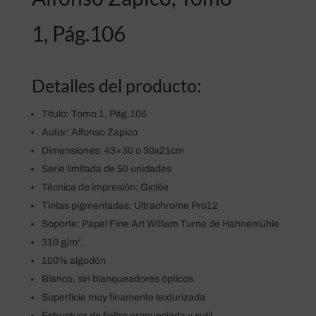
1, Pág.106
Detalles del producto:
Título: Tomo 1, Pág.106
Autor: Alfonso Zapico
Dimensiones: 43×30 o 30x21cm
Serie limitada de 50 unidades
Técnica de impresión: Giclée
Tintas pigmentadas: Ultrachrome Pro12
Soporte: Papel Fine Art William Turne de Hahnemühle
310 g/m²,
100% algodón
Blanco, sin blanqueadores ópticos
Superficie muy finamente texturizada
Estructura de fieltro pronunciada y sutil