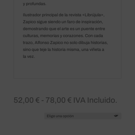
y profundas.
Ilustrador principal de la revista «Librújula»,
Zapico sigue siendo un faro de inspiración,
demostrando que el arte es un puente entre
culturas, memorias y corazones. Con cada
trazo, Alfonso Zapico no solo dibuja historias,
sino que teje la historia misma, una viñeta a
la vez.
Rango
52,00
€
-
78,00
€
IVA Incluido.
de
precios:
desde
Tamaño
52,00 €
hasta